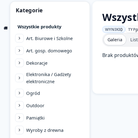
Kategorie
Wszyst
Wszystkie produkty
🚚
📅
0
p
WYNIKI
TYP
Art. Biurowe i Szkolne
Galeria
Lis
Art. gosp. domowego
Brak produktów
Dekoracje
Elektronika / Gadżety
elektroniczne
Ogród
Outdoor
Pamiątki
Wyroby z drewna