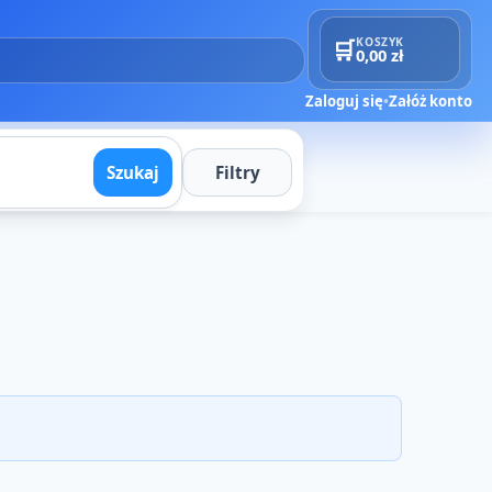
🛒
KOSZYK
0,00 zł
Zaloguj się
•
Załóż konto
Szukaj
Filtry