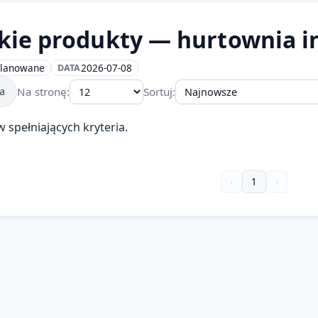
kie produkty — hurtownia i
lanowane
2026-07-08
DATA
Na stronę:
Sortuj:
ta
 spełniających kryteria.
‹
1
›