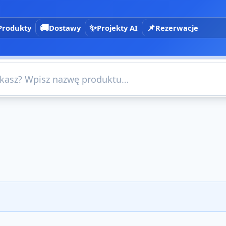
🚚
✨
📌
Produkty
Dostawy
Projekty AI
Rezerwacje
×
e i filtry