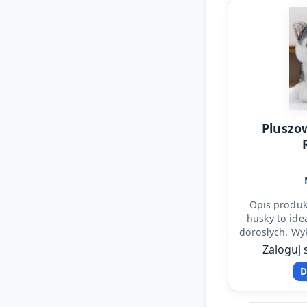
Pluszo
Opis produk
husky to idea
dorosłych. Wy
pluszu w odc
Zaloguj 
D