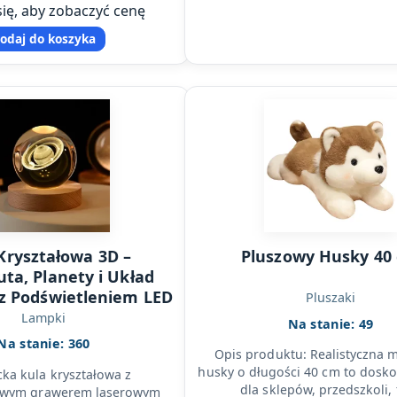
j sprzedazy detalicznej…
się, aby zobaczyć cenę
odaj do koszyka
Kryształowa 3D –
Pluszowy Husky 40
ta, Planety i Układ
 z Podświetleniem LED
Pluszaki
Lampki
Na stanie: 49
Na stanie: 360
Opis produktu: Realistyczna 
husky o długości 40 cm to dosk
ka kula kryształowa z
dla sklepów, przedszkoli, 
owym grawerem laserowym