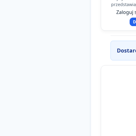
przedstawia
Układu Sło
Zaloguj 
Ide
D
Dostar