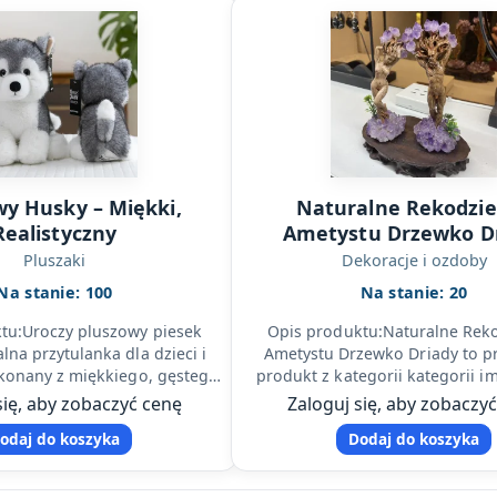
wy Husky – Miękki,
Naturalne Rekodzie
Realistyczny
Ametystu Drzewko D
Pluszaki
Dekoracje i ozdoby
Na stanie: 100
Na stanie: 20
tu:Uroczy pluszowy piesek
Opis produktu:Naturalne Reko
lna przytulanka dla dzieci i
Ametystu Drzewko Driady to p
konany z miękkiego, gęstego
produkt z kategorii kategorii i
ieniach szarości i bieli, z…
ktory dobrze sprawdza sie w c
się, aby zobaczyć cenę
Zaloguj się, aby zobaczy
odaj do koszyka
Dodaj do koszyka