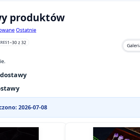
y produktów
nowane
Ostatnie
1–30 z 32
RES
Galeri
ie.
 dostawy
ostawy
czono: 2026-07-08