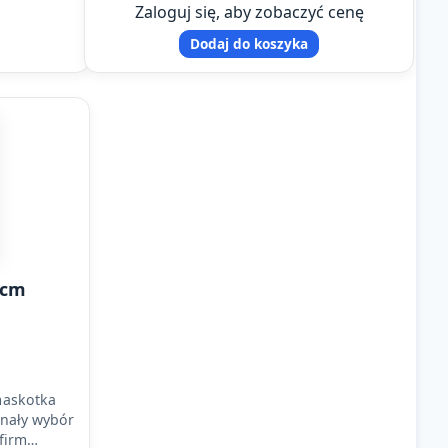
astronomii oraz precyzyjnego
Zaloguj się, aby zobaczyć cenę
wskazywania…
Dodaj do koszyka
 cm
maskotka
onały wybór
firm