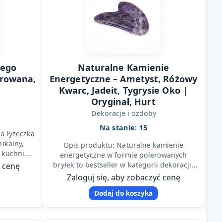
nego
Naturalne Kamienie
erowana,
Energetyczne – Ametyst, Różowy
Kwarc, Jadeit, Tygrysie Oko |
Oryginał, Hurt
Dekoracje i ozdoby
Na stanie: 15
a łyżeczka
ikalny,
Opis produktu: Naturalne kamienie
 kuchni,
energetyczne w formie polerowanych
ji. Każda
bryłek to bestseller w kategorii dekoracji,
ć cenę
ezoterii i prezentów. Każdy kamień jest…
Zaloguj się, aby zobaczyć cenę
Dodaj do koszyka