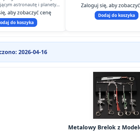
promocyjnych i osób szuka
jącym astronautę i planety
Zaloguj się, aby zobaczy
wyjątkowych…
necznego oraz inne wzory.
się, aby zobaczyć cenę
Dodaj do koszyka
alna jako lampka…
odaj do koszyka
czono: 2026-04-16
Metalowy Brelok z Mode