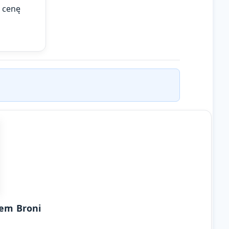
jących
ć cenę
lem Broni