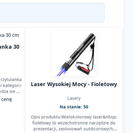
anka 30
Przytulanka
Laser Wysokiej Mocy - Fioletowy
i kategorii
wdza sie w
cznej…
Lasery
ć cenę
Na stanie: 50
Opis produktu:Wielokolorowy laser&nbsp;
fioletowy to wszechstronne narzędzie do
prezentacji, zastosowań outdoorowych,