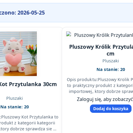
czono: 2026-05-25
Pluszowy Królik Przytul
cm
Pluszaki
Na stanie: 20
Opis produktu:Pluszowy Krolik 
Kot Przytulanka 30cm
to praktyczny produkt z kategori
importowej, ktory dobrze spra
codziennej sprzedazy detali
Pluszaki
Zaloguj się, aby zobaczy
Na stanie: 20
Dodaj do koszyka
:Pluszowy Kot Przytulanka to
rodukt z kategorii kategorii
ktory dobrze sprawdza sie w