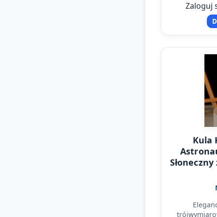
codzienne
Zaloguj 
D
Kula 
Astronau
Słoneczny
Eleganc
trójwymiar