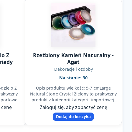
lo Z
Rzeźbiony Kamień Naturalny -
riady
Agat
Dekoracje i ozdoby
Na stanie: 30
dzielo Z
Opis produktu:wielkość: 5-7 cmLarge
raktyczny
Natural Stone Crystal Zielony to praktyczny
mportowej,
produkt z kategorii kategorii importowej,
odziennej…
ktory dobrze sprawdza sie w…
ć cenę
Zaloguj się, aby zobaczyć cenę
Dodaj do koszyka