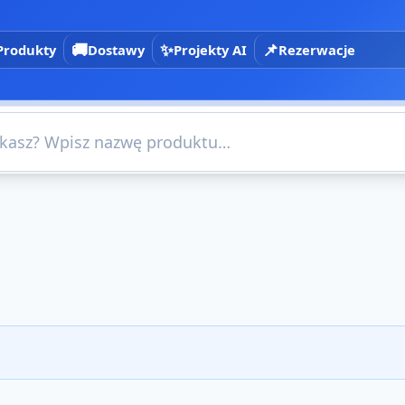
🚚
✨
📌
Produkty
Dostawy
Projekty AI
Rezerwacje
×
e i filtry