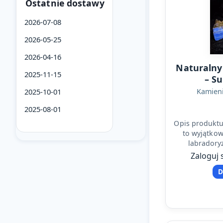
Ostatnie dostawy
2026-07-08
2026-05-25
2026-04-16
Naturalny
2025-11-15
– S
Kamieni
2025-10-01
2025-08-01
Opis produktu
to wyjątkow
labradoryz
niebieską poś
Zaloguj 
D