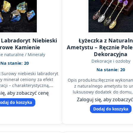
 Labradoryt Niebieski
Łyżeczka z Natural
urowe Kamienie
Ametystu – Ręcznie Pol
Dekoracyjna
e naturalne / Minerały
Dekoracje i ozdoby
Na stanie: 20
Na stanie: 20
:Surowy niebieski labradoryt
y minerał ceniony za efekt
Opis produktu:Ręcznie wykonan
acji – charakterystyczną,
z naturalnego ametystu to un
wiatę widoczną pod światło…
luksusowy dodatek do domu,
się, aby zobaczyć cenę
rytuałów wellness oraz dekorac
Zaloguj się, aby zobaczy
odaj do koszyka
sztuka…
Dodaj do koszyka