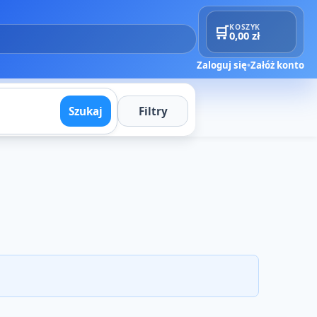
🛒
KOSZYK
0,00 zł
Zaloguj się
•
Załóż konto
Szukaj
Filtry