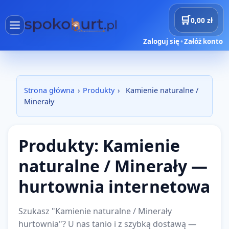
🛒
0,00 zł
Zaloguj się
•
Załóż konto
×
Menu
Kategori
Strona główna
›
Produkty
›
Kamienie naturalne /
Strona główna
Minerały
Produkty
Produkty: Kamienie
Dostawy
naturalne / Minerały —
Projekty AI
hurtownia internetowa
Rezerwacje
Szukasz "Kamienie naturalne / Minerały
Koszyk
hurtownia"? U nas tanio i z szybką dostawą —