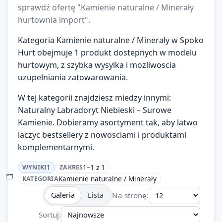
sprawdź ofertę "Kamienie naturalne / Minerały
Zaloguj się
hurtownia import".
Załóż konto
Kategoria Kamienie naturalne / Minerały w Spoko
Hurt obejmuje 1 produkt dostepnych w modelu
KATEGORIE
hurtowym, z szybka wysylka i mozliwoscia
uzupelniania zatowarowania.
Ładowanie…
W tej kategorii znajdziesz miedzy innymi:
Naturalny Labradoryt Niebieski – Surowe
Kamienie. Dobieramy asortyment tak, aby latwo
laczyc bestsellery z nowosciami i produktami
komplementarnymi.
1
1–1 z 1
WYNIKI
ZAKRES
🗂️
Kamienie naturalne / Minerały
KATEGORIA
Na stronę:
Galeria
Lista
Sortuj: