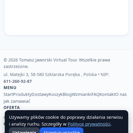
© 2026 Tomasz Jaworski Virtual Tour. Wszelkie prawa
zastrzeżone.
ul. Matejki 3
,
58-580 Szklarska Poręba
,
Polska
• NIP:
611-260-92-87
MENU
Start
Produkty
Dostawy
Koszyk
Blog
Wzmianki
FAQ
Kontakt
O nas
Jak zamawiać
OFERTA
Używamy plików cookie do poprawy działania serwisu
Hurtownia pamiątek i upominków
Tania hurtownia importowa
🔔
i analizy ruchu. Szczegóły w
Polityce prywatności
.
OBSŁUGA KLIENTA
Ustawienia
Akceptuję wszystkie