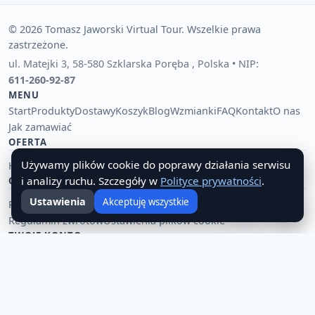
© 2026 Tomasz Jaworski Virtual Tour. Wszelkie prawa
zastrzeżone.
ul. Matejki 3
,
58-580 Szklarska Poręba
,
Polska
• NIP:
611-260-92-87
MENU
Start
Produkty
Dostawy
Koszyk
Blog
Wzmianki
FAQ
Kontakt
O nas
Jak zamawiać
OFERTA
Używamy plików cookie do poprawy działania serwisu
Hurtownia pamiątek i upominków
Tania hurtownia importowa
🔔
i analizy ruchu. Szczegóły w
Polityce prywatności
.
OBSŁUGA KLIENTA
Ustawienia
Akceptuję wszystkie
Polityka prywatności
Regulamin płatności
Zwroty i reklamacje
☰
Regulamin zwrotów
Ustawienia plików cookie
TWOJE KONTO
Logowanie
Rejestracja
JĘZYK SERWISU
🇵🇱 Polski
🇬🇧 English
🇺🇦 Українська
🇷🇺 Русский