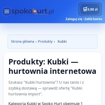
🛒
0,00 zł
Zaloguj się
•
Załóż konto
×
Menu
Kategori
Strona główna
›
Produkty
›
Kubki
Strona główna
Produkty
Produkty: Kubki —
Dostawy
hurtownia internetowa
Projekty AI
Szukasz "Kubki hurtownia"? U nas tanio i z
szybką dostawą — sprawdź ofertę "Kubki
Rezerwacje
hurtownia import".
Koszyk
Kategoria Kubki w Spoko Hurt obejmuje 1