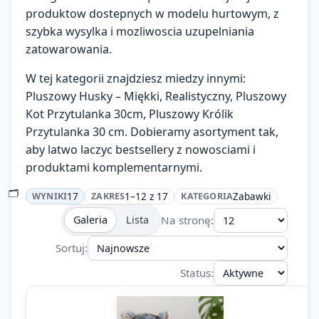
produktow dostepnych w modelu hurtowym, z
Zaloguj się
szybka wysylka i mozliwoscia uzupelniania
zatowarowania.
Załóż konto
W tej kategorii znajdziesz miedzy innymi:
KATEGORIE
Pluszowy Husky – Miękki, Realistyczny, Pluszowy
Kot Przytulanka 30cm, Pluszowy Królik
Ładowanie…
Przytulanka 30 cm. Dobieramy asortyment tak,
aby latwo laczyc bestsellery z nowosciami i
produktami komplementarnymi.
🗂️
17
1–12 z 17
Zabawki
WYNIKI
ZAKRES
KATEGORIA
Na stronę:
Galeria
Lista
Sortuj:
Status: