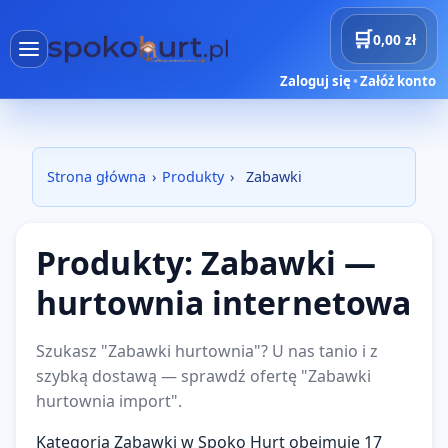
🛒
0,00 zł
Zaloguj się
•
Załóż konto
×
Menu
Kategori
Strona główna
›
Produkty
›
Zabawki
Strona główna
Produkty
Produkty: Zabawki —
Dostawy
hurtownia internetowa
Projekty AI
Szukasz "Zabawki hurtownia"? U nas tanio i z
szybką dostawą — sprawdź ofertę "Zabawki
Rezerwacje
hurtownia import".
Koszyk
Kategoria Zabawki w Spoko Hurt obejmuje 17