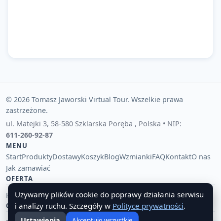
© 2026 Tomasz Jaworski Virtual Tour. Wszelkie prawa
zastrzeżone.
ul. Matejki 3
,
58-580 Szklarska Poręba
,
Polska
• NIP:
611-260-92-87
MENU
Start
Produkty
Dostawy
Koszyk
Blog
Wzmianki
FAQ
Kontakt
O nas
Jak zamawiać
OFERTA
Używamy plików cookie do poprawy działania serwisu
Hurtownia pamiątek i upominków
Tania hurtownia importowa
🔔
i analizy ruchu. Szczegóły w
Polityce prywatności
.
OBSŁUGA KLIENTA
Ustawienia
Akceptuję wszystkie