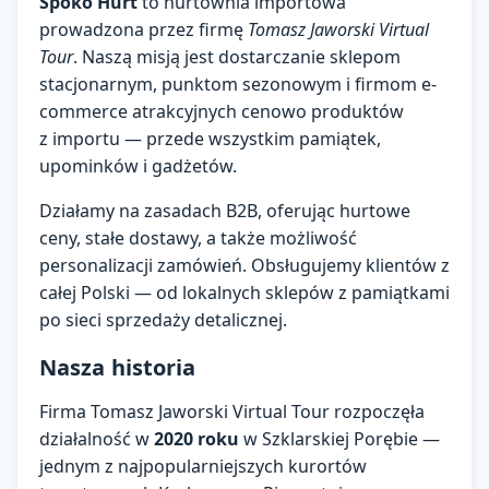
Spoko Hurt
to hurtownia importowa
prowadzona przez firmę
Tomasz Jaworski Virtual
Zaloguj się
Tour
. Naszą misją jest dostarczanie sklepom
stacjonarnym, punktom sezonowym i firmom e-
Załóż konto
commerce atrakcyjnych cenowo produktów
KATEGORIE
z importu — przede wszystkim pamiątek,
upominków i gadżetów.
Ładowanie…
Działamy na zasadach B2B, oferując hurtowe
ceny, stałe dostawy, a także możliwość
personalizacji zamówień. Obsługujemy klientów z
całej Polski — od lokalnych sklepów z pamiątkami
po sieci sprzedaży detalicznej.
Nasza historia
Firma Tomasz Jaworski Virtual Tour rozpoczęła
działalność w
2020 roku
w Szklarskiej Porębie —
jednym z najpopularniejszych kurortów