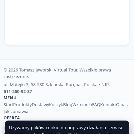
© 2026 Tomasz Jaworski Virtual Tour. Wszelkie prawa
zastrzeżone.
ul. Matejki 3
,
58-580 Szklarska Poręba
,
Polska
• NIP:
611-260-92-87
MENU
Start
Produkty
Dostawy
Koszyk
Blog
Wzmianki
FAQ
Kontakt
O nas
Jak zamawiać
OFERTA
Używamy plików cookie do poprawy działania serwisu
Hurtownia pamiątek i upominków
Tania hurtownia importowa
🔔