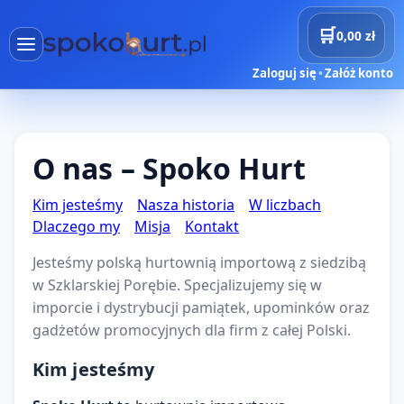
🛒
0,00 zł
Zaloguj się
•
Załóż konto
×
Menu
O nas – Spoko Hurt
Strona główna
Kim jesteśmy
Nasza historia
W liczbach
Produkty
Dlaczego my
Misja
Kontakt
Dostawy
Jesteśmy polską hurtownią importową z siedzibą
w Szklarskiej Porębie. Specjalizujemy się w
Projekty AI
imporcie i dystrybucji pamiątek, upominków oraz
gadżetów promocyjnych dla firm z całej Polski.
Rezerwacje
Kim jesteśmy
Koszyk