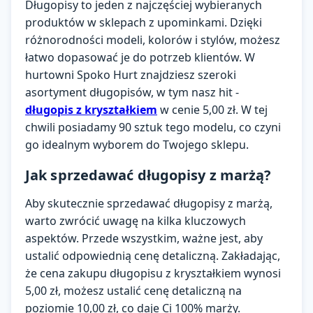
Długopisy to jeden z najczęściej wybieranych
produktów w sklepach z upominkami. Dzięki
Zaloguj się
różnorodności modeli, kolorów i stylów, możesz
Załóż konto
łatwo dopasować je do potrzeb klientów. W
hurtowni Spoko Hurt znajdziesz szeroki
KATEGORIE
asortyment długopisów, w tym nasz hit -
długopis z kryształkiem
w cenie 5,00 zł. W tej
Ładowanie…
chwili posiadamy 90 sztuk tego modelu, co czyni
go idealnym wyborem do Twojego sklepu.
Jak sprzedawać długopisy z marżą?
Aby skutecznie sprzedawać długopisy z marżą,
warto zwrócić uwagę na kilka kluczowych
aspektów. Przede wszystkim, ważne jest, aby
ustalić odpowiednią cenę detaliczną. Zakładając,
że cena zakupu długopisu z kryształkiem wynosi
5,00 zł, możesz ustalić cenę detaliczną na
poziomie 10,00 zł, co daje Ci 100% marży.