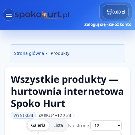
🛒
0,00 zł
Zaloguj się
•
Załóż konto
×
Menu
Kategori
Strona główna
›
Produkty
Home
Products
Wszystkie produkty —
Deliveries
hurtownia internetowa
Spoko Hurt
AI projects
Reservations
33
1–12 z 33
WYNIKI
ZAKRES
Na stronę:
Galeria
Lista
Cart