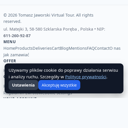
© 2026 Tomasz Jaworski Virtual Tour. All rights
reserved.
ul. Matejki 3
,
58-580 Szklarska Poręba
,
Polska
• NIP:
611-260-92-87
MENU
Home
Products
Deliveries
Cart
Blog
Mentions
FAQ
Contact
O nas
Jak zamawiać
OFFER
Używamy plików cookie do poprawy działania serwisu
Hurtownia pamiątek i upominków
Tania hurtownia importowa
🔔
i analizy ruchu. Szczegóły w
Polityce prywatności
.
CUSTOMER SUPPORT
Ustawienia
Akceptuję wszystkie
Privacy policy
Payment terms
Zwroty i reklamacje
☰
Regulamin zwrotów
Cookie settings
YOUR ACCOUNT
Sign in
Register
WEBSITE LANGUAGE
🇵🇱 Polski
🇬🇧 English
🇺🇦 Українська
🇷🇺 Русский