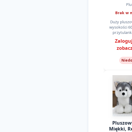
Serdusz
Plu
cm, Miękk
Brak w 
Duży pluszo
wysokości 60
przytulank
pokoju d
Zaloguj
Wykonany 
zobacz
materiału
uśmiechem
Nied
Pluszow
Miękki, R