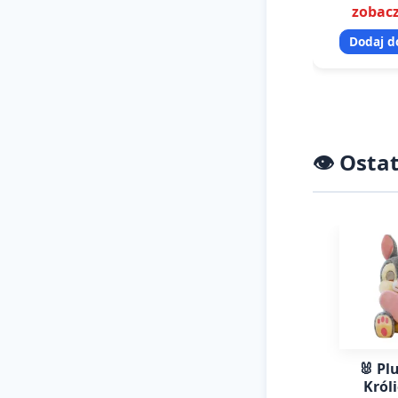
zobacz
sprawdza si
sprzedazy 
Dodaj d
👁️ Ost
🐰 Pl
Król