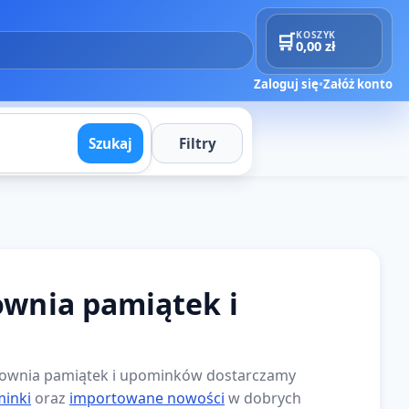
🛒
KOSZYK
0,00 zł
Zaloguj się
•
Załóż konto
Szukaj
Filtry
ownia pamiątek i
rtownia pamiątek i upominków dostarczamy
minki
oraz
importowane nowości
w dobrych