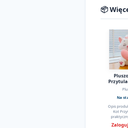
📦 Więc
Plusz
Przytul
Plu
Na st
Opis produ
Kot Przy
praktyczn
kategori
Zaloguj
importowej,