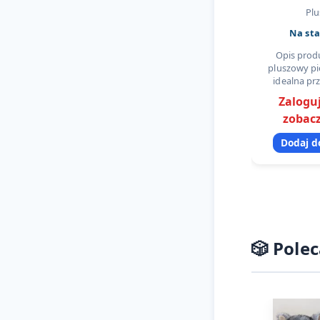
Plu
Na sta
Opis prod
pluszowy pi
idealna pr
dzieci i
Zaloguj
Wykonany 
zobacz
gęstego
odcieniach sz
Dodaj d
🎲 Pole