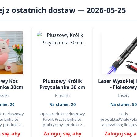
ej z ostatnich dostaw — 2026-05-25
owy Kot
Pluszowy Królik
Laser Wysokiej
anka 30cm
Przytulanka 30 cm
- Fioletow
szaki
Pluszaki
Lasery
anie: 20
Na stanie: 20
Na stanie: 50
ktu:Pluszowy
Opis produktu:Pluszowy
Opis
tulanka to
Krolik Przytulanka to
produktu:Wielokol
y produkt z
praktyczny produkt z
laser&nbsp; fioleto
i kategorii
kategorii kategorii
wszechstronne narz
 się, aby
Zaloguj się, aby
Zaloguj się, 
 ktory dobrze
importowej, ktory dobrze
do prezentacji, zast