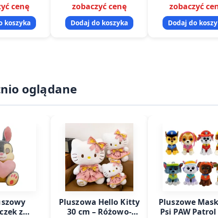
yć cenę
zobaczyć cenę
zobaczyć ce
e w codziennej
sprawdza sie w codziennej
outdoorowych, astr
detalicznej…
sprzedazy detalicznej…
oraz precyzyjne
o koszyka
Dodaj do koszyka
Dodaj do kosz
wskazywania
atnio oglądane
uszowy
Pluszowa Hello Kitty
Pluszowe Mask
iczek z
30 cm – Różowo-
Psi PAW Patrol 