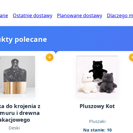
cane
Ostatnie dostawy
Planowane dostawy
Dlaczego 
ukty polecane
⭐
a do krojenia z
Pluszowy Kot
muru i drewna
akacjowego
Pluszaki
Deski
Na stanie: 10