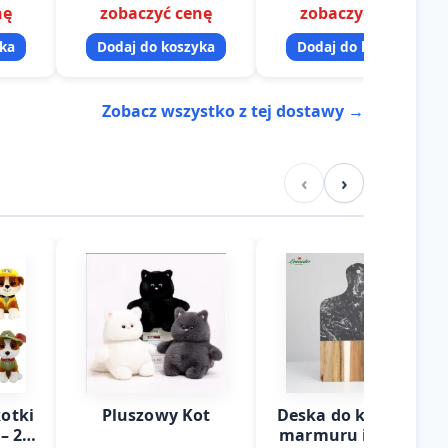
nę
zobaczyć cenę
zobaczyć cenę
onomii
Słonecznego oraz inne
szukających wyjątkowych…
go
wzory. Idealna jako
yka
Dodaj do koszyka
Dodaj do koszyka
…
lampka…
Zobacz wszystko z tej dostawy →
‹
›
otki
Pluszowy Kot
Deska do krojenia z
– 25
marmuru i drewna