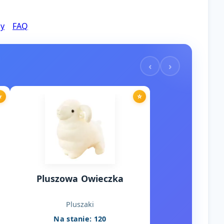
my
FAQ
‹
›
⭐
⭐
Pluszowa Owieczka
Pluszaki
Na stanie: 120