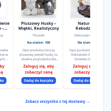
ienie
Pluszowy Husky –
Naturalne
 –
Miękki, Realistyczny
Rekodzielo Z
owy
Ametystu Drzewko
by
Pluszaki
Dekoracje i ozdoby
t,
Driady
Na stanie: 100
Na stanie: 20
 |
rt
uralne
Opis produktu:Uroczy
Opis produktu:Naturalne
zne w
pluszowy piesek husky to
Rekodzielo Z Ametystu
ych
idealna przytulanka dla
Drzewko Driady to
er w
dzieci i dorosłych.
praktyczny produkt z
aby
Zaloguj się, aby
Zaloguj się, aby
oterii i
Wykonany z miękkiego,
kategorii kategorii
nę
zobaczyć cenę
zobaczyć cenę
amień
gęstego pluszu w
importowej, ktory dobrze
odcieniach szarości i bieli,
sprawdza sie w codziennej…
yka
Dodaj do koszyka
Dodaj do koszyka
z…
Zobacz wszystko z tej dostawy →