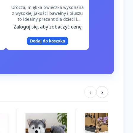
Urocza, miękka owieczka wykonana
z wysokiej jakości bawełny i pluszu
to idealny prezent dla dzieci i
dorosłych. Może pełnić rolę
Zaloguj się, aby zobaczyć cenę
przytulanki, dekoracji pokoju…
Dodaj do koszyka
‹
›