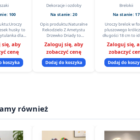
Ametystu Drzewko
Miękki, Kawa
szaki
Dekoracje i ozdoby
Brelokii
Driady
Idealny na Pre
nie: 100
Na stanie: 20
Na stanie: 17
uktu:Uroczy
Opis produktu:Naturalne
Uroczy brelok w fo
esek husky to
Rekodzielo Z Ametystu
pluszowego królic
zytulanka dla
Drzewko Driady to
długości 18 cm to i
 dorosłych.
praktyczny produkt z
dodatek do kluczy, p
 się, aby
Zaloguj się, aby
Zaloguj się, 
z miękkiego,
kategorii kategorii
lub torby. Wykona
yć cenę
zobaczyć cenę
zobaczyć ce
 pluszu w
importowej, ktory dobrze
miękkiego materi
arości i bieli,
sprawdza sie w codziennej…
zachwyca wyglą
o koszyka
Dodaj do koszyka
Dodaj do kosz
z…
camy również