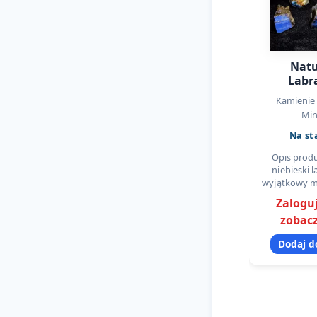
Natu
Labr
Niebiesk
Kamienie 
Kam
Min
Na st
Opis prod
niebieski 
wyjątkowy m
za efekt la
Zaloguj
charakte
zobacz
niebiesk
widoczną 
Dodaj d