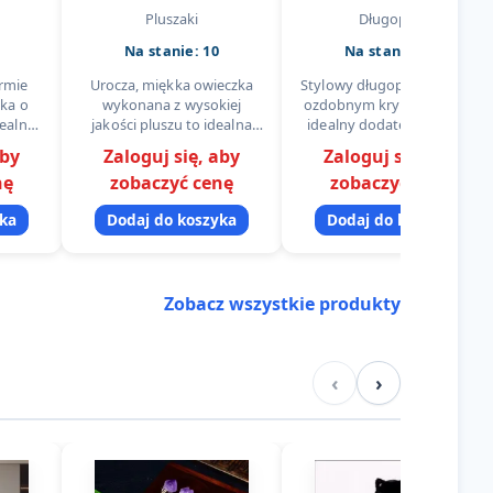
ii,
Maskotka dla Dzieci
Pluszaki
Długopisy
zent
i Dorosłych
Na stanie: 10
Na stanie: 90
rmie
Urocza, miękka owieczka
Stylowy długopis kulkowy z
zka o
wykonana z wysokiej
ozdobnym kryształkiem to
dealny
jakości pluszu to idealna
idealny dodatek do biura,
lecaka
maskotka dla dzieci i
szkoły, torebki lub jako
aby
Zaloguj się, aby
Zaloguj się, aby
ny z
dekoracja wnętrza. Jej
drobny prezent. Wykonany
nę
zobaczyć cenę
zobaczyć cenę
ału,
kolorowy szalik dodaje
z lekkiego metalu,
dem…
charakteru, a…
dostępny w…
yka
Dodaj do koszyka
Dodaj do koszyka
Zobacz wszystkie produkty
‹
›