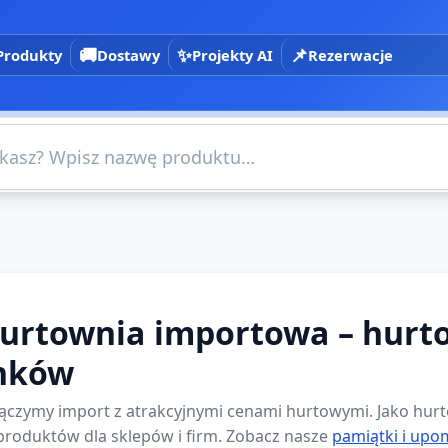
🚚
✨
📌
Produkty
Dostawy
Projekty AI
Rezerwacje
×
e i filtry
hurtownia importowa – hurt
nków
ączymy import z atrakcyjnymi cenami hurtowymi. Jako hu
produktów dla sklepów i firm. Zobacz nasze
pamiątki i upo