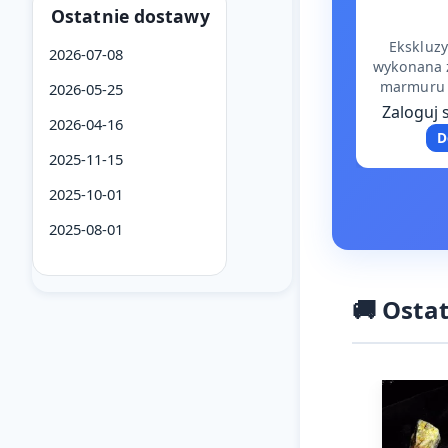
Ostatnie dostawy
Ekskluz
2026-07-08
wykonana z
marmuru 
2026-05-25
produkt kl
Zaloguj 
2026-04-16
funkcj
D
2025-11-15
2025-10-01
2025-08-01
🚚 Osta