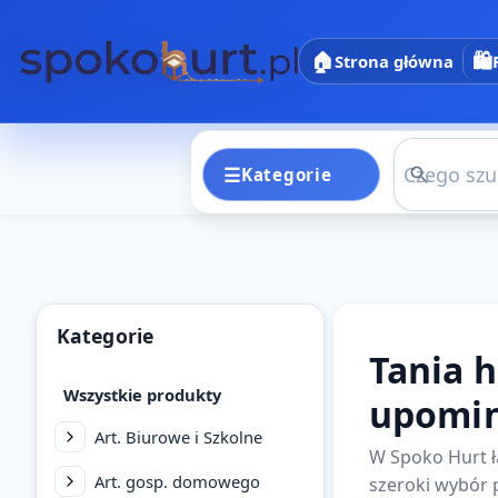
🏠
🛍️
Strona główna
☰
Kategorie
Kategori
Kategorie
Tania 
Wszystkie produkty
upomi
Art. Biurowe i Szkolne
W Spoko Hurt ł
Art. gosp. domowego
szeroki wybór 