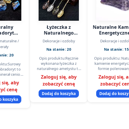
ralny
Łyżeczka z
Naturalne Kam
adoryt
Naturalnego
Energetyczne
i – Surowe
Ametystu – Ręcznie
Ametyst, Róż
naturalne /
Dekoracje i ozdoby
Dekoracje i ozdo
ienie
Polerowana,
Kwarc, Jadei
erały
Na stanie: 20
Na stanie: 15
Dekoracyjna
Tygrysie Oko
anie: 20
Oryginał, Hu
Opis produktu:Ręcznie
Opis produktu: Nat
wykonana łyżeczka z
kamienie energetyc
uktu:Surowy
naturalnego ametystu to
formie polerowan
labradoryt to
unikalny, luksusowy
bryłek to bestsell
inerał ceniony
Zaloguj się, aby
Zaloguj się, 
dodatek do domu, kuchni,
kategorii dekoracji, ez
bradoryzacji –
 się, aby
zobaczyć cenę
zobaczyć ce
rytuałów wellness oraz
prezentów. Każdy k
rystyczną,
yć cenę
dekoracji. Każda sztuka…
jest…
ą poświatę
Dodaj do koszyka
Dodaj do kosz
pod światło…
o koszyka