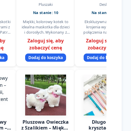
w,
akacjowego
Pluszaki
Deski
Na stanie: 10
Na stanie: 11
skotki
Miękki, kolorowy kotek to
Ekskluzywna deska do
rami z
idealna maskotka dla dzieci
krojenia wykonana z
 Patrol
i dorosłych. Wykonany z
połączenia naturalnego
dzieci,
wysokiej jakości pluszu,
marmuru i drewna
aby
Zaloguj się, aby
Zaloguj się, aby
mi i
doskonale sprawdza się
akacjowego to produkt
nę
zobaczyć cenę
zobaczyć cenę
nych.
jako przytulanka,
klasy premium, który łączy
dekoracja…
funkcjonalność z estetyką…
yka
Dodaj do koszyka
Dodaj do koszyka
owy
Pluszowa Owieczka
Długopis z
cm –
z Szalikiem – Miękka
kryształkiem