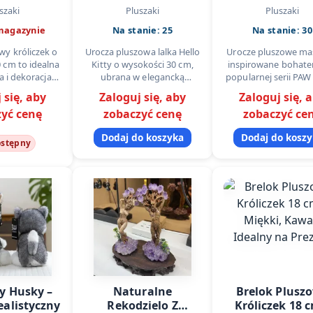
kiem – 60
Złota Sukienka,
cm, 8 Styló
szaki
Pluszaki
Pluszaki
i i Uroczy
Kolekcjonerska
Hurtowo
magazynie
Na stanie: 25
Na stanie: 30
Maskotka
wy króliczek o
Urocza pluszowa lalka Hello
Urocze pluszowe ma
 cm to idealna
Kitty o wysokości 30 cm,
inspirowane bohate
a i dekoracja
ubrana w elegancką
popularnej serii PAW
ziecięcego.
różowo-złotą sukienkę z
to idealny wybór dla 
 się, aby
Zaloguj się, aby
Zaloguj się, 
z miękkiego
haftem „Hello Kitty” i
sklepów z zabawka
yć cenę
zobaczyć cenę
zobaczyć ce
, z uroczym
dopasowaną kokardką.
punktów promocyj
 i różowym…
Wykonana z…
W…
Dodaj do koszyka
Dodaj do kosz
ostępny
y Husky –
Naturalne
Brelok Plusz
ealistyczny
Rekodzielo Z
Króliczek 18 