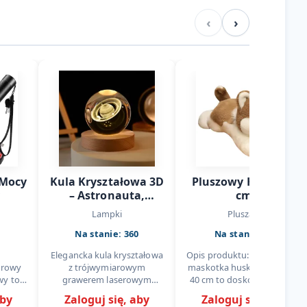
‹
›
 Mocy
Kula Kryształowa 3D
Pluszowy Husky 40
y
– Astronauta,
cm
Planety i Układ
Lampki
Pluszaki
Słoneczny z
Na stanie: 360
Na stanie: 49
Podświetleniem LED
Elegancka kula kryształowa
Opis produktu: Realistyczna
orowy
z trójwymiarowym
maskotka husky o długości
wy to
grawerem laserowym
40 cm to doskonały wybór
ędzie
przedstawiającym
dla sklepów, przedszkoli,
aby
Zaloguj się, aby
Zaloguj się, aby
osowań
astronautę i planety Układu
firm promocyjnych i osób